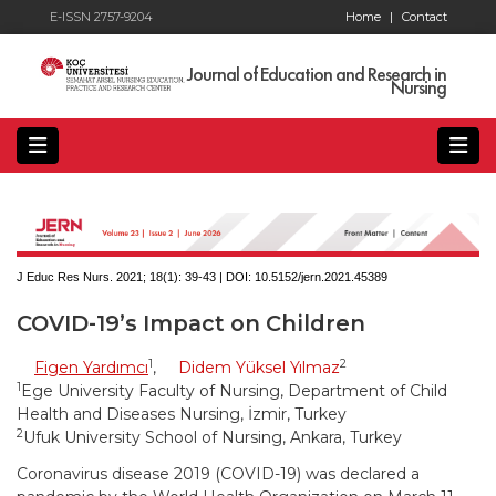
E-ISSN 2757-9204
Home
|
Contact
Journal of Education and Research in
Nursing
J Educ Res Nurs. 2021; 18(1):
39-43 | DOI:
10.5152/jern.2021.45389
COVID-19’s Impact on Children
1
2
Figen Yardımcı
,
Didem Yüksel Yılmaz
1
Ege University Faculty of Nursing, Department of Child
Health and Diseases Nursing, İzmir, Turkey
2
Ufuk University School of Nursing, Ankara, Turkey
Coronavirus disease 2019 (COVID-19) was declared a