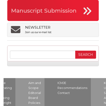
NEWSLETTER
Join us our e-mail list
ome
Aim and
ICMJE
K
strating
Scope
Recommendations
U
nd
Editorial
Contact
S
dexing
Board
A
pyright
Policies
N