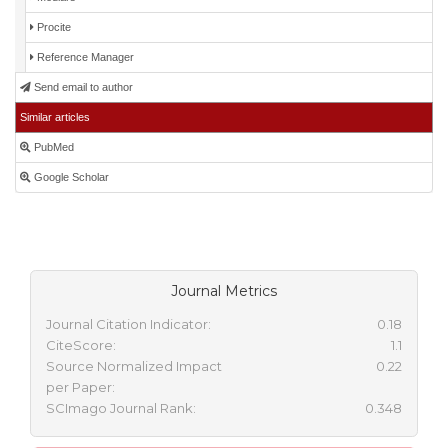
Procite
Reference Manager
Send email to author
Similar articles
PubMed
Google Scholar
Journal Metrics
Journal Citation Indicator:
0.18
CiteScore:
1.1
Source Normalized Impact
0.22
per Paper:
SCImago Journal Rank:
0.348