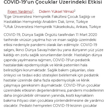
COVID-19’un Çocuklar Üzerindeki Etkisi
1
2
Figen Yardımcı
,
Didem Yüksel Yılmaz
1
Ege Üniversitesi Hemşirelik Fakültesi Çocuk Sağlığı ve
Hastalıkları Hemşireliği Anabilim Dalı, İzmir, Türkiye
2
Ufuk Üniversitesi Hemşirelik Yüksekokulu, Ankara, Türkiye
COVID-19, Dünya Sağlık Örgütü tarafından 11 Mart 2020
tarihinde virüsün yayılma hızı ve insan sağlığı üzerindeki
etkisi nedeniyle pandemi olarak ilan edilmiştir. COVID-19
salgını, İkinci Dünya Savaşı’ndan bu yana dünyanın yüz yüze
kaldığı en zorlu sağlık sorunlarından biridir. Hastalığın dünya
çapında yayılmasına rağmen, COVID-19’un pediatrik
hastalardaki epidemiyolojik ve klinik paternleri hala
belirsizliğini korumaktadır. Sağlık bakım çalışanları, olası
önleyici ve tedavi edici stratejileri belirlemek için pediatrik
hastalar üzerinde daha fazla epidemiyolojik ve klinik
çalışmaya gereksinim duymaktadır. COVID-19’un çocuklar
üzerindeki etkisinin değerlendirilmesi, pandemi modellerinin
daha öngörülebilir olmasının yanında, kısıtlı kaynakların
bakıma ihtiyacı olan çocuklara yönlendirilmesine de yardımcı
olacaktır. Pediatri hemşireleri COVID-19 krizinin çocuklar