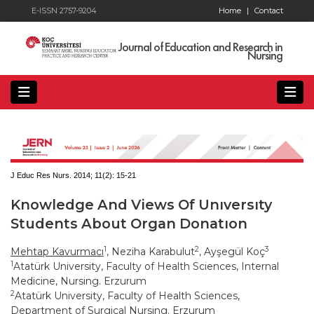
E-ISSN 2757-9204
Home
|
Contact
Journal of Education and Research in
Nursing
J Educ Res Nurs. 2014; 11(2):
15-21
Knowledge And Views Of Unıversıty
Students About Organ Donatıon
1
2
3
Mehtap Kavurmacı
, Neziha Karabulut
, Ayşegül Koç
1
Atatürk University, Faculty of Health Sciences, Internal
Medicine, Nursing. Erzurum
2
Atatürk University, Faculty of Health Sciences,
Department of Surgical Nursing. Erzurum