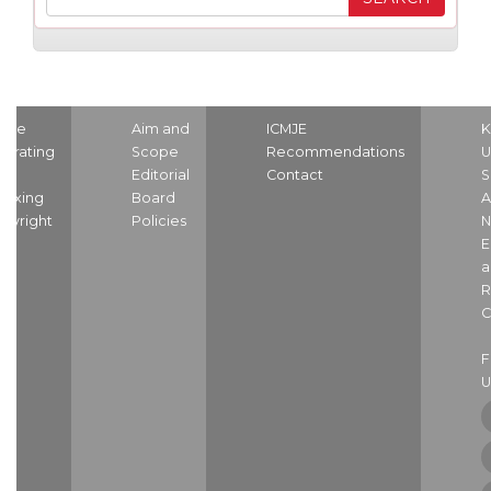
ome
Aim and
ICMJE
K
strating
Scope
Recommendations
U
nd
Editorial
Contact
S
dexing
Board
A
pyright
Policies
N
E
a
R
C
U