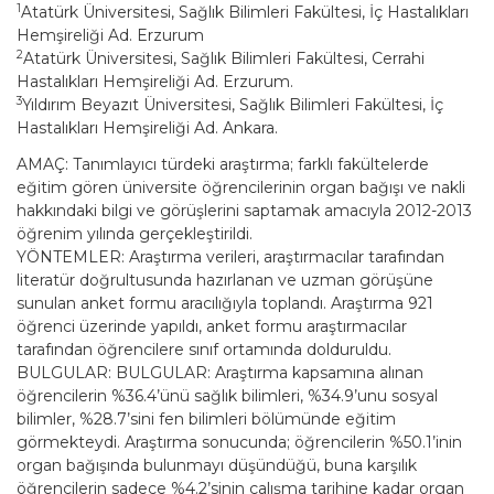
1
Atatürk Üniversitesi, Sağlık Bilimleri Fakültesi, İç Hastalıkları
Hemşireliği Ad. Erzurum
2
Atatürk Üniversitesi, Sağlık Bilimleri Fakültesi, Cerrahi
Hastalıkları Hemşireliği Ad. Erzurum.
3
Yıldırım Beyazıt Üniversitesi, Sağlık Bilimleri Fakültesi, İç
Hastalıkları Hemşireliği Ad. Ankara.
AMAÇ: Tanımlayıcı türdeki araştırma; farklı fakültelerde
eğitim gören üniversite öğrencilerinin organ bağışı ve nakli
hakkındaki bilgi ve görüşlerini saptamak amacıyla 2012-2013
öğrenim yılında gerçekleştirildi.
YÖNTEMLER: Araştırma verileri, araştırmacılar tarafından
literatür doğrultusunda hazırlanan ve uzman görüşüne
sunulan anket formu aracılığıyla toplandı. Araştırma 921
öğrenci üzerinde yapıldı, anket formu araştırmacılar
tarafından öğrencilere sınıf ortamında dolduruldu.
BULGULAR: BULGULAR: Araştırma kapsamına alınan
öğrencilerin %36.4’ünü sağlık bilimleri, %34.9’unu sosyal
bilimler, %28.7’sini fen bilimleri bölümünde eğitim
görmekteydi. Araştırma sonucunda; öğrencilerin %50.1’inin
organ bağışında bulunmayı düşündüğü, buna karşılık
öğrencilerin sadece %4.2’sinin çalışma tarihine kadar organ