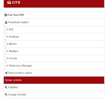
CITE
Full Text PDF
Download citation
RIS
EndNote
BibTex
Medlars
Procite
Reference Manager
Send email to author
Similar articles
PubMed
Google Scholar