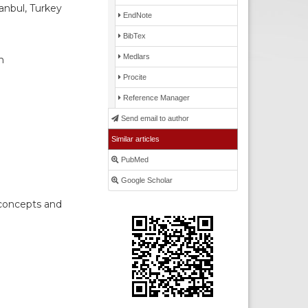
anbul, Turkey
EndNote
BibTex
Medlars
h
Procite
Reference Manager
Send email to author
Similar articles
PubMed
Google Scholar
 concepts and