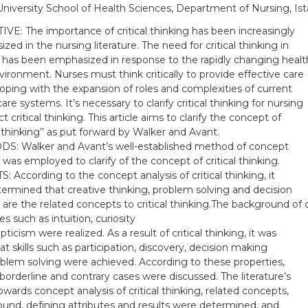
niversity School of Health Sciences, Department of Nursing, Ist
VE: The importance of critical thinking has been increasingly
ed in the nursing literature. The need for critical thinking in
 has been emphasized in response to the rapidly changing healt
vironment. Nurses must think critically to provide effective care
coping with the expansion of roles and complexities of current
are systems. It’s necessary to clarify critical thinking for nursing
ct critical thinking. This article aims to clarify the concept of
al thinking’’ as put forward by Walker and Avant.
: Walker and Avant’s well-established method of concept
 was employed to clarify of the concept of critical thinking.
: According to the concept analysis of critical thinking, it
ermined that creative thinking, problem solving and decision
are the related concepts to critical thinking.The background of
es such as intuition, curiosity
ticism were realized. As a result of critical thinking, it was
at skills such as participation, discovery, decision making
blem solving were achieved. According to these properties,
borderline and contrary cases were discussed. The literature’s
owards concept analysis of critical thinking, related concepts,
und, defining attributes and results were determined, and