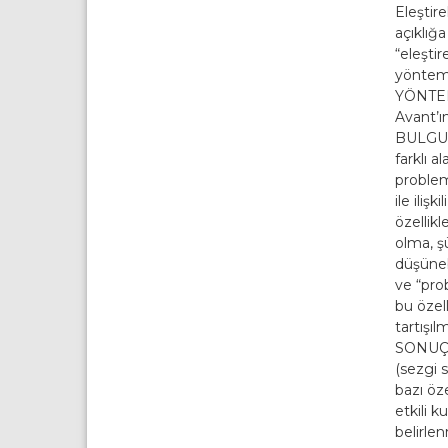
Eleştir
açıklığ
“eleşti
yöntemi
YÖNTEML
Avant’ın
BULGULA
farklı a
problem
ile iliş
özellikl
olma, şü
düşüneb
ve “pro
bu özel
tartışılm
SONUÇ: E
(sezgi s
bazı öze
etkili k
belirlen