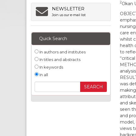
2
Okan U
NEWSLETTER
OBJECTI
Join us our e-mail list
emphasiz
nursing
care en
Quick Search
whilst 
health c
to refle
In authors and institutes
‘‘critic
In titles and abstracts
METHODS
In keywords
analysis
In all
RESULTS
was det
making 
attribut
and skep
seen th
and pro
model, 
views t
backgro