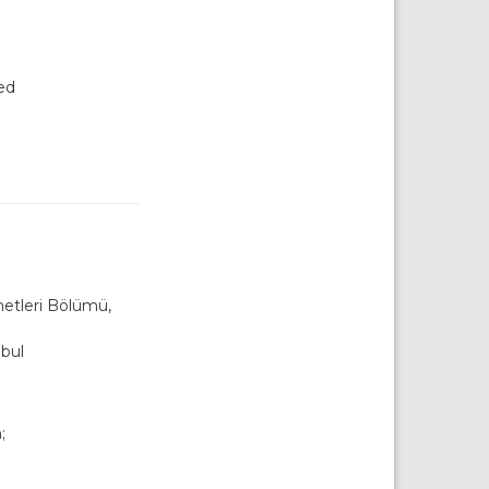
ed
metleri Bölümü,
nbul
;