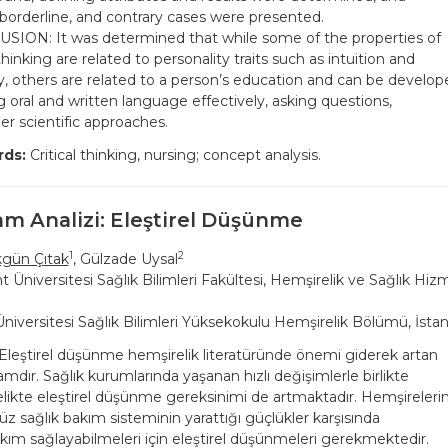
borderline, and contrary cases were presented.
ION: It was determined that while some of the properties of
 thinking are related to personality traits such as intuition and
ty, others are related to a person’s education and can be develop
g oral and written language effectively, asking questions,
er scientific approaches.
ds:
Critical thinking, nursing; concept analysis.
am Analizi: Eleştirel Düşünme
1
2
gün Çıtak
, Gülzade Uysal
 Üniversitesi Sağlık Bilimleri Fakültesi, Hemşirelik ve Sağlık Hiz
niversitesi Sağlık Bilimleri Yüksekokulu Hemşirelik Bölümü, İsta
leştirel düşünme hemşirelik literatüründe önemi giderek artan
amdır. Sağlık kurumlarında yaşanan hızlı değişimlerle birlikte
likte eleştirel düşünme gereksinimi de artmaktadır. Hemşirelerin
 sağlık bakım sisteminin yarattığı güçlükler karşısında
bakım sağlayabilmeleri için eleştirel düşünmeleri gerekmektedir.