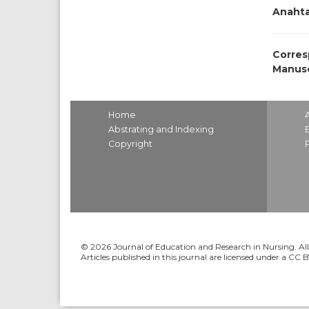
Anahta
Corres
Manusc
Home
Abstrating and Indexing
Copyright
© 2026 Journal of Education and Research in Nursing. All 
Articles published in this journal are licensed under a CC 