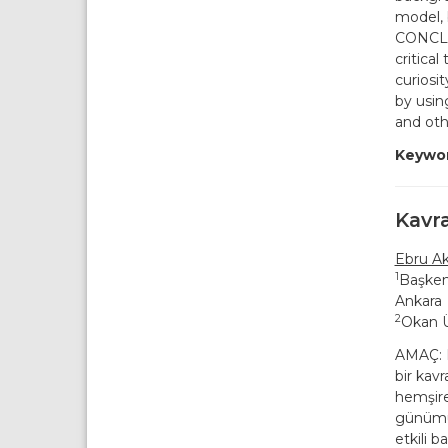
model, 
CONCLUS
critical
curiosi
by usin
and oth
Keywor
Kavr
Ebru Ak
1
Başkent
Ankara
2
Okan Ü
AMAÇ: E
bir kavr
hemşire
günümüz
etkili 