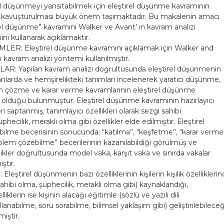
el düşünmeyi yansıtabilmek için eleştirel düşünme kavramının
a kavuşturulması büyük önem taşımaktadır. Bu makalenin amacı
rel düşünme” kavramını Walker ve Avant’ ın kavram analizi
ni kullanarak açıklamaktır.
ER: Eleştirel düşünme kavramını açıklamak için Walker and
 kavram analizi yöntemi kullanılmıştır.
R: Yapılan kavram analizi doğrultusunda eleştirel düşünmenin
lanlarda ve hemşirelikteki tanımları incelenerek yaratıcı düşünme,
 çözme ve karar verme kavramlarının eleştirel düşünme
kili olduğu bulunmuştur. Eleştirel düşünme kavramının hazırlayıcı
eri saptanmış; tanımlayıcı özellikleri olarak sezgi sahibi
phecilik, meraklı olma gibi özellikler elde edilmiştir. Eleştirel
ilme becerisinin sonucunda; “katılma”, “keşfetme”, “karar verme
blem çözebilme” becerilerinin kazanılabildiği görülmüş ve
likler doğrultusunda model vaka, karşıt vaka ve sınırda vakalar
ıştır.
leştirel düşünmenin bazı özelliklerinin kişilerin kişilik özellikleri
ahibi olma, şüphecilik, meraklı olma gibi) kaynaklandığı,
lliklerin ise kişinin alacağı eğitimle (sözlü ve yazılı dili
ullanabilme, soru sorabilme, bilimsel yaklaşım gibi) geliştirilebileceğ
miştir.