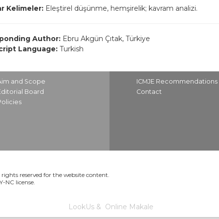
r Kelimeler:
Eleştirel düşünme, hemşirelik; kavram analizi.
ponding Author:
Ebru Akgün Çıtak, Türkiye
ript Language:
Turkish
Aim and Scope
ICMJE Recommendations
Editorial Board
Contact
Policies
rights reserved for the website content.
BY-NC license.
LookUs
&
Online Makale