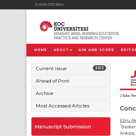
E-ISSN 2757-9204
HOME
ABOUT
AIM AND SCOPE
EDITO
Current Issue
23/2
Ahead of Print
Archive
J Educ Res
Most Accessed Articles
Conce
Ebru Ak
1
Basken
Ankara,