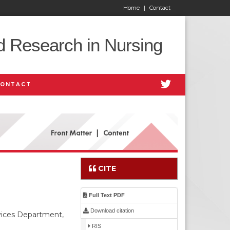
Home
|
Contact
d Research in Nursing
CONTACT
CITE
Full Text PDF
Download citation
rvices Department,
RIS