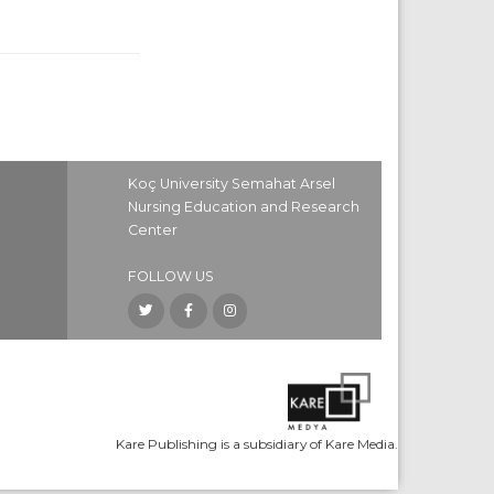
Koç University Semahat Arsel
Nursing Education and Research
Center
FOLLOW US
Kare Publishing is a subsidiary of Kare Media.