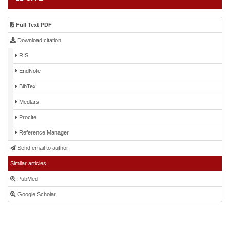
Full Text PDF
Download citation
RIS
EndNote
BibTex
Medlars
Procite
Reference Manager
Send email to author
Similar articles
PubMed
Google Scholar