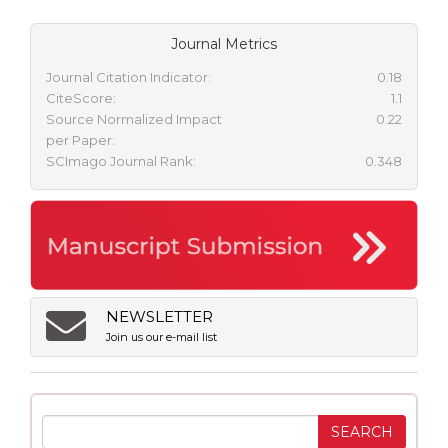
Journal Metrics
Journal Citation Indicator:
0.18
CiteScore:
1.1
Source Normalized Impact
0.22
per Paper:
SCImago Journal Rank:
0.348
NEWSLETTER
Join us our e-mail list