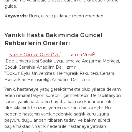
lumbar nerve should provide care in the direction of the
guide.
Keywords:
Burn, care, guidance recommended
Yanıklı Hasta Bakımında Güncel
Rehberlerin Önerileri
1
2
Nazife Gamze Özer Özlü
,
Fatma Vural
1
Ege Üniversitesi Sağlık Uygulama ve Araştırma Merkezi,
Çocuk Cerrahisi Anabilim Dalı, İzmir
2
Dokuz Eylül Üniversitesi Hemşirelik Fakültesi, Cerrahi
Hastalıkları Hemşireliği Anabilim Dalı, İzmir
Yanık, hastaneye yatış gerektirmekte olup yıllarca devam
eden rehabilitasyon sürecini içermektedir. Rehabilitasyon
süreci yanık hastasının hayatta kalması kadar önemli
olmakla birlikte uzun, yorucu ve zorlu bir süreçtir. Bu
nedenle hastanın yanık nedeniyle sağlık kuruluşuna
başvurulduğu andan itibaren tedavi ve bakım süreci
başlamaktadır. Yanık nedeni ile hastaneye yatırılan