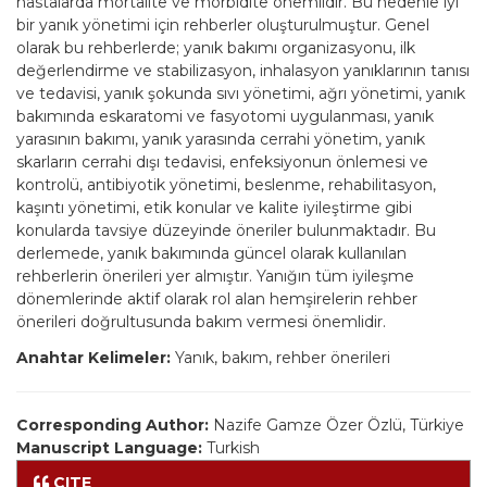
hastalarda mortalite ve morbidite önemlidir. Bu nedenle iyi
bir yanık yönetimi için rehberler oluşturulmuştur. Genel
olarak bu rehberlerde; yanık bakımı organizasyonu, ilk
değerlendirme ve stabilizasyon, inhalasyon yanıklarının tanısı
ve tedavisi, yanık şokunda sıvı yönetimi, ağrı yönetimi, yanık
bakımında eskaratomi ve fasyotomi uygulanması, yanık
yarasının bakımı, yanık yarasında cerrahi yönetim, yanık
skarların cerrahi dışı tedavisi, enfeksiyonun önlemesi ve
kontrolü, antibiyotik yönetimi, beslenme, rehabilitasyon,
kaşıntı yönetimi, etik konular ve kalite iyileştirme gibi
konularda tavsiye düzeyinde öneriler bulunmaktadır. Bu
derlemede, yanık bakımında güncel olarak kullanılan
rehberlerin önerileri yer almıştır. Yanığın tüm iyileşme
dönemlerinde aktif olarak rol alan hemşirelerin rehber
önerileri doğrultusunda bakım vermesi önemlidir.
Anahtar Kelimeler:
Yanık, bakım, rehber önerileri
Corresponding Author:
Nazife Gamze Özer Özlü, Türkiye
Manuscript Language:
Turkish
CITE