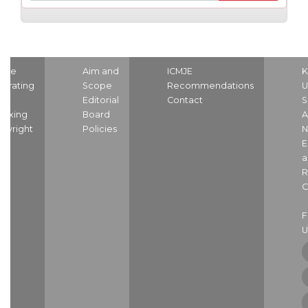
ome
Aim and
ICMJE
K
strating
Scope
Recommendations
U
nd
Editorial
Contact
S
dexing
Board
A
pyright
Policies
N
E
a
R
C
U