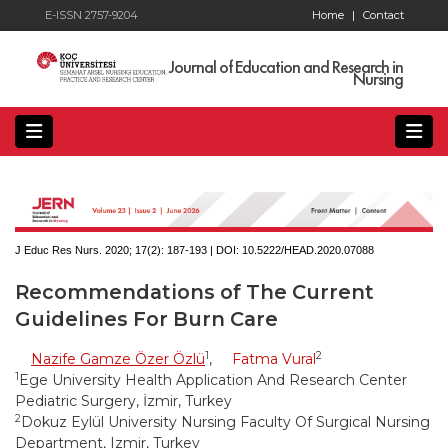
E-ISSN 2757-9204
Home
|
Contact
Journal of Education and Research in
Nursing
J Educ Res Nurs. 2020; 17(2):
187-193 | DOI:
10.5222/HEAD.2020.07088
Recommendations of The Current
Guidelines For Burn Care
1
2
Nazife Gamze Özer Özlü
,
Fatma Vural
1
Ege University Health Application And Research Center
Pediatric Surgery, İzmir, Turkey
2
Dokuz Eylül University Nursing Faculty Of Surgical Nursing
Department, Izmir, Turkey