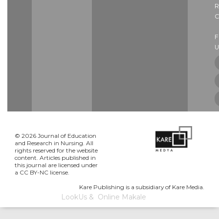
R
C
U
© 2026 Journal of Education
and Research in Nursing. All
rights reserved for the website
content. Articles published in
this journal are licensed under
a CC BY-NC license.
Kare Publishing is a subsidiary of Kare Media.
LookUs
&
Online Makale