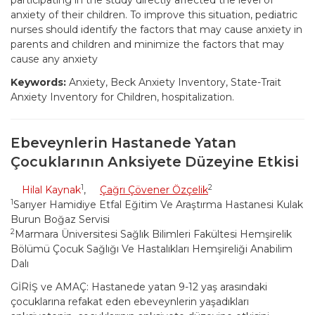
participating in the study directly affected the level of
anxiety of their children. To improve this situation, pediatric
nurses should identify the factors that may cause anxiety in
parents and children and minimize the factors that may
cause any anxiety
Keywords:
Anxiety, Beck Anxiety Inventory, State-Trait
Anxiety Inventory for Children, hospitalization.
Ebeveynlerin Hastanede Yatan
Çocuklarının Anksiyete Düzeyine Etkisi
1
2
Hilal Kaynak
,
Çağrı Çövener Özçelik
1
Sarıyer Hamidiye Etfal Eğitim Ve Araştırma Hastanesi Kulak
Burun Boğaz Servisi
2
Marmara Üniversitesi Sağlık Bilimleri Fakültesi Hemşirelik
Bölümü Çocuk Sağlığı Ve Hastalıkları Hemşireliği Anabilim
Dalı
GİRİŞ ve AMAÇ: Hastanede yatan 9-12 yaş arasındaki
çocuklarına refakat eden ebeveynlerin yaşadıkları