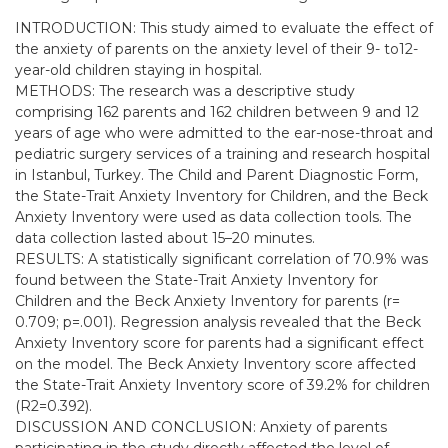
INTRODUCTION: This study aimed to evaluate the effect of
the anxiety of parents on the anxiety level of their 9- to12-
year-old children staying in hospital.
METHODS: The research was a descriptive study
comprising 162 parents and 162 children between 9 and 12
years of age who were admitted to the ear-nose-throat and
pediatric surgery services of a training and research hospital
in Istanbul, Turkey. The Child and Parent Diagnostic Form,
the State-Trait Anxiety Inventory for Children, and the Beck
Anxiety Inventory were used as data collection tools. The
data collection lasted about 15–20 minutes.
RESULTS: A statistically significant correlation of 70.9% was
found between the State-Trait Anxiety Inventory for
Children and the Beck Anxiety Inventory for parents (r=
0.709; p=.001). Regression analysis revealed that the Beck
Anxiety Inventory score for parents had a significant effect
on the model. The Beck Anxiety Inventory score affected
the State-Trait Anxiety Inventory score of 39.2% for children
(R2=0.392).
DISCUSSION AND CONCLUSION: Anxiety of parents