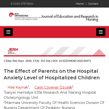
E-ISSN 2757-9204
Home
|
Contact
Journal of Education and Research in
Nursing
J Educ Res Nurs. 2020; 17(4):
312-316 | DOI:
10.5222/HEAD.2020.65471
The Effect of Parents on the Hospital
Anxiety Level of Hospitalized Children
1
2
Hilal Kaynak
,
Çağrı Çövener Özçelik
1
Sarıyer Hamidiye Etfal Research And Training Hospital
Otolaryngology Unit
2
Marmara University Faculty Of Health Sciences Division Of
Nursing Department Of Pediatric Nursing