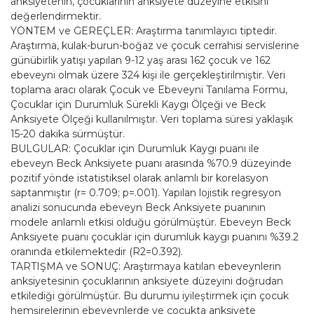
anksiyetenin, çocuklarının anksiyete düzeyine etkisini
değerlendirmektir.
YÖNTEM ve GEREÇLER: Araştırma tanımlayıcı tiptedir.
Araştırma, kulak-burun-boğaz ve çocuk cerrahisi servislerine
günübirlik yatışı yapılan 9-12 yaş arası 162 çocuk ve 162
ebeveyni olmak üzere 324 kişi ile gerçekleştirilmiştir. Veri
toplama aracı olarak Çocuk ve Ebeveyni Tanılama Formu,
Çocuklar için Durumluk Sürekli Kaygı Ölçeği ve Beck
Anksiyete Ölçeği kullanılmıştır. Veri toplama süresi yaklaşık
15-20 dakika sürmüştür.
BULGULAR: Çocuklar için Durumluk Kaygı puanı ile
ebeveyn Beck Anksiyete puanı arasında %70.9 düzeyinde
pozitif yönde istatistiksel olarak anlamlı bir korelasyon
saptanmıştır (r= 0.709; p=.001). Yapılan lojistik regresyon
analizi sonucunda ebeveyn Beck Anksiyete puanının
modele anlamlı etkisi olduğu görülmüştür. Ebeveyn Beck
Anksiyete puanı çocuklar için durumluk kaygı puanını %39.2
oranında etkilemektedir (R2=0.392).
TARTIŞMA ve SONUÇ: Araştırmaya katılan ebeveynlerin
anksiyetesinin çocuklarının anksiyete düzeyini doğrudan
etkilediği görülmüştür. Bu durumu iyileştirmek için çocuk
hemşirelerinin ebeveynlerde ve çocukta anksiyete