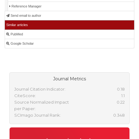
Reference Manager
Send email to author
Similar articles
PubMed
Google Scholar
Journal Metrics
Journal Citation Indicator:
0.18
CiteScore:
1.1
Source Normalized Impact
0.22
per Paper:
SCImago Journal Rank:
0.348